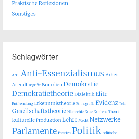
Praktische Reflexionen
Sonstiges
Schlagwörter
Anti-Essenzialismus
Arbeit
ANT
Demokratie
Arendt
Bourdieu
Begriffe
Demokratietheorie
Elite
Dialektik
Evidenz
Erkenntnistheorie
Entfremdung
Ethnografie
Feld
Gesellschaftstheorie
Hierarchie
Krise
Kritische Theorie
Netzwerke
Lehre
kulturelle Produktion
Macht
Politik
Parlamente
Parteien
politische