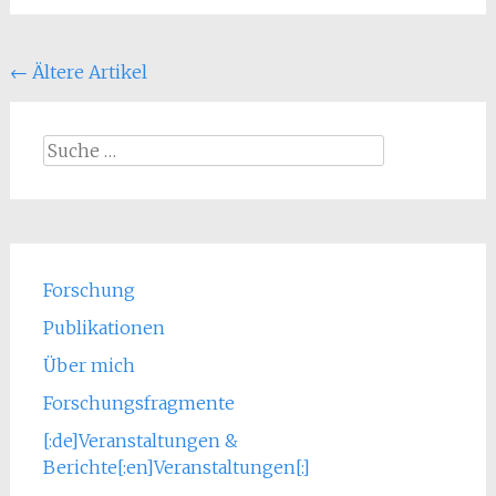
Beitragsnavigation
←
Ältere Artikel
Suche
nach:
Forschung
Publikationen
Über mich
Forschungsfragmente
[:de]Veranstaltungen &
Berichte[:en]Veranstaltungen[:]