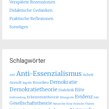
Verspätete Rezensionen
Didaktische Gedanken
Praktische Reflexionen
Sonstiges
Schlagwörter
Anti-Essenzialismus
Arbeit
ANT
Demokratie
Arendt
Bourdieu
Begriffe
Demokratietheorie
Elite
Dialektik
Evidenz
Erkenntnistheorie
Entfremdung
Ethnografie
Feld
Gesellschaftstheorie
Hierarchie
Krise
Kritische Theorie