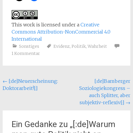
This work
is licensed under a
Creative
Commons Attribution-NonCommercial 4.0
International
Sonstiges
Evidenz
,
Politik
,
Wahrheit
1 Kommentar
Beitragsnavigation
←
[:de]Neuerscheinung:
[:de]Bamberger
Doktorarbeit![:]
Soziologiekongress –
auch Splitter, aber
subjektiv-reflexiv[:]
→
Ein Gedanke zu „
[:de]Warum