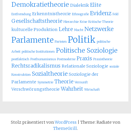
Demokratietheorie
Elite
Dialektik
Evidenz
Erkenntnistheorie
Entfremdung
Ethnografie
Feld
Gesellschaftstheorie
Hierarchie
Krise
Kritische Theorie
Netzwerke
Lehre
kulturelle Produktion
Macht
Politik
Parlamente
Parteien
politische
Politische Soziologie
Arbeit
politische Institutionen
Praxis
postfaktisch
Posthumanismus
Postmoderne
Praxistheorie
Rechtsradikalismus
Relationale Soziologie
soziale
Sozialtheorie
Soziologie der
Konstruktion
Theorie
Parlamente
Symmetrie
Vernunft
Wahrheit
Verschwörungstheorie
Wirtschaft
Stolz präsentiert von
WordPress
|
Theme: Radiate von
ThemeGrill
.