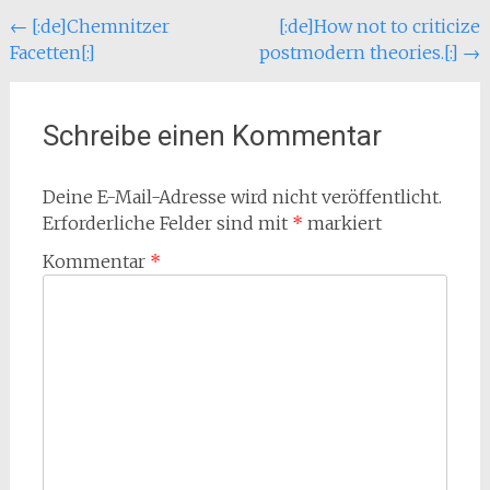
Beitragsnavigation
←
[:de]Chemnitzer
[:de]How not to criticize
Facetten[:]
postmodern theories.[:]
→
Schreibe einen Kommentar
Deine E-Mail-Adresse wird nicht veröffentlicht.
Erforderliche Felder sind mit
*
markiert
Kommentar
*