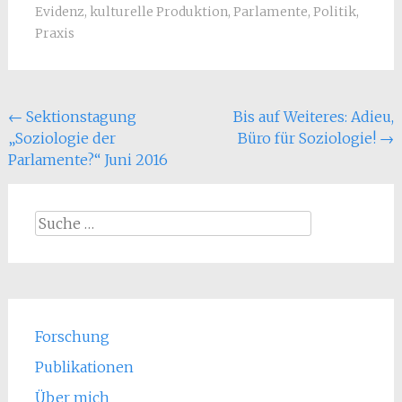
Evidenz
,
kulturelle Produktion
,
Parlamente
,
Politik
,
Praxis
Beitragsnavigation
←
Sektionstagung
Bis auf Weiteres: Adieu,
„Soziologie der
Büro für Soziologie!
→
Parlamente?“ Juni 2016
Suche
nach:
Forschung
Publikationen
Über mich