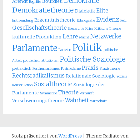
Demokratie
Arendt
Bourdieu
Begriffe
Demokratietheorie
Elite
Dialektik
Evidenz
Erkenntnistheorie
Entfremdung
Ethnografie
Feld
Gesellschaftstheorie
Hierarchie
Krise
Kritische Theorie
Netzwerke
Lehre
kulturelle Produktion
Macht
Politik
Parlamente
Parteien
politische
Politische Soziologie
Arbeit
politische Institutionen
Praxis
postfaktisch
Posthumanismus
Postmoderne
Praxistheorie
Rechtsradikalismus
Relationale Soziologie
soziale
Sozialtheorie
Soziologie der
Konstruktion
Theorie
Parlamente
Symmetrie
Vernunft
Wahrheit
Verschwörungstheorie
Wirtschaft
Stolz präsentiert von
WordPress
|
Theme: Radiate von