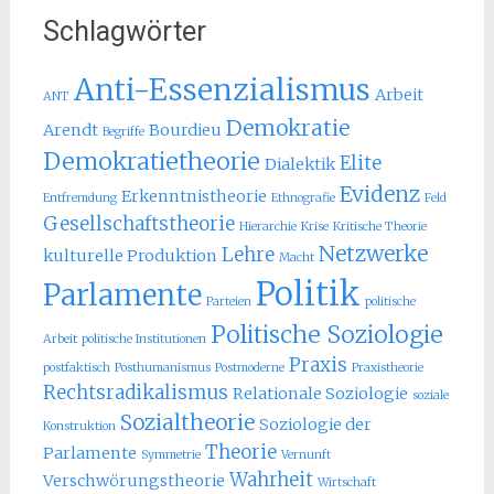
Schlagwörter
Anti-Essenzialismus
Arbeit
ANT
Demokratie
Arendt
Bourdieu
Begriffe
Demokratietheorie
Elite
Dialektik
Evidenz
Erkenntnistheorie
Entfremdung
Ethnografie
Feld
Gesellschaftstheorie
Hierarchie
Krise
Kritische Theorie
Netzwerke
Lehre
kulturelle Produktion
Macht
Politik
Parlamente
Parteien
politische
Politische Soziologie
Arbeit
politische Institutionen
Praxis
postfaktisch
Posthumanismus
Postmoderne
Praxistheorie
Rechtsradikalismus
Relationale Soziologie
soziale
Sozialtheorie
Soziologie der
Konstruktion
Theorie
Parlamente
Symmetrie
Vernunft
Wahrheit
Verschwörungstheorie
Wirtschaft